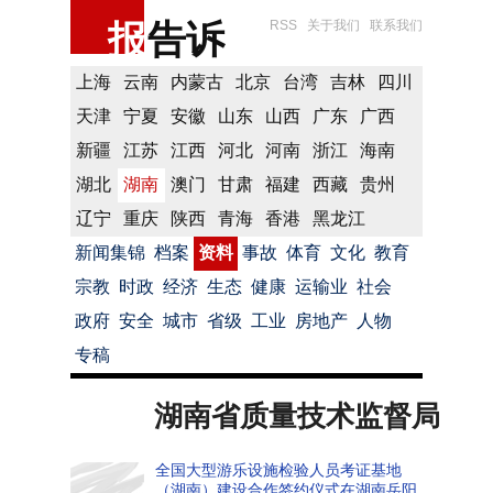
报
告诉
RSS
关于我们
联系我们
上海
云南
内蒙古
北京
台湾
吉林
四川
天津
宁夏
安徽
山东
山西
广东
广西
新疆
江苏
江西
河北
河南
浙江
海南
湖北
湖南
澳门
甘肃
福建
西藏
贵州
辽宁
重庆
陕西
青海
香港
黑龙江
新闻集锦
档案
资料
事故
体育
文化
教育
宗教
时政
经济
生态
健康
运输业
社会
政府
安全
城市
省级
工业
房地产
人物
专稿
湖南省质量技术监督局
全国大型游乐设施检验人员考证基地
（湖南）建设合作签约仪式在湖南岳阳