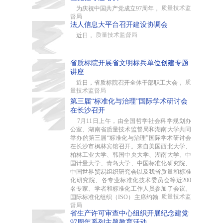
质量技术监
为庆祝中国共产党成立97周年，
督局
法人信息大平台召开建设协调会
质量技术监督局
近日，
省质标院开展省文明标兵单位创建专题
讲座
质
近日，省质标院召开全体干部职工大会，
量技术监督局
第三届“标准化与治理”国际学术研讨会
在长沙召开
7月11日上午，由全国哲学社会科学规划办
公室、湖南省质量技术监督局和湖南大学共同
举办的第三届“标准化与治理”国际学术研讨会
在长沙市枫林宾馆召开。来自美国西北大学、
柏林工业大学、韩国中央大学、湖南大学、中
国计量大学、青岛大学、中国标准化研究院、
中国世界贸易组织研究会以及我省质量和标准
化研究院、各专业标准化技术委员会等近200
名专家、学者和标准化工作人员参加了会议。
质量技术监
国际标准化组织（ISO）主席约翰.
督局
省生产许可审查中心组织开展纪念建党
97周年系列主题教育活动