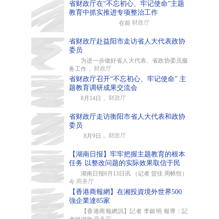
省财政厅在“不忘初心、牢记使命”主题
教育中抓实推进专项整治工作
财政厅
在前
省财政厅赴益阳市走访省人大代表政协
委员
为进一步做好省人大代表、省政协委员服
财政厅
务工作，
省财政厅召开“不忘初心、牢记使命” 主
题教育调研成果交流会
财政厅
8月14日，
省财政厅走访衡阳市省人大代表和政协
委员
财政厅
8月9日，
【湖南日报】牢牢把握主题教育的根本
任务 以整改问题的实际效果取信于民
湖南日报8月13日讯 （记者 贺佳 周帙恒）
商务厅
今
【香港商報網】在湘投資境外世界500
強企業達85家
【香港商報網訊】記者 李銀明 報導：記