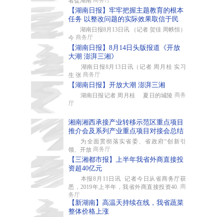
商务厅
者從湖南
【湖南日报】牢牢把握主题教育的根本
任务 以整改问题的实际效果取信于民
湖南日报8月13日讯 （记者 贺佳 周帙恒）
商务厅
今
【湖南日报】8月14日头版报道《开放
大潮 澎湃三湘》
湖南日报8月13日讯（记者 周月桂 实习
商务厅
生 张
【湖南日报】开放大潮 澎湃三湘
商务
湖南日报记者 周月桂 夏日的城陵
厅
湘南湘西承接产业转移示范区重点项目
推介会及系列产业重点项目对接会总结
为全面贯彻落实省委、省政府“创新引
商务厅
领、开放
【三湘都市报】上半年我省外商直接投
资超40亿元
本报8月11日讯 记者今日从省商务厅获
商
悉，2019年上半年，我省外商直接投资40.
务厅
【新湖南】高温天持续在线，我省蔬菜
整体价格上涨