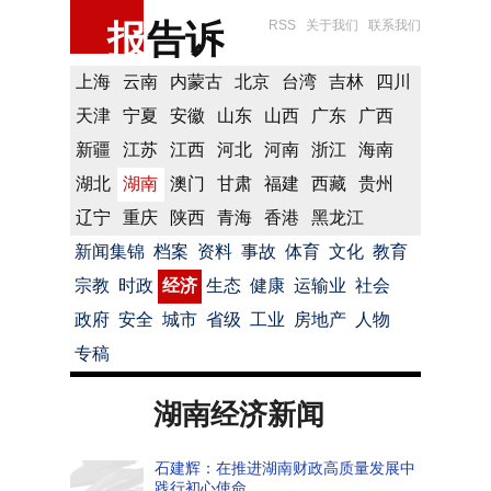
报
告诉
RSS
关于我们
联系我们
上海
云南
内蒙古
北京
台湾
吉林
四川
天津
宁夏
安徽
山东
山西
广东
广西
新疆
江苏
江西
河北
河南
浙江
海南
湖北
湖南
澳门
甘肃
福建
西藏
贵州
辽宁
重庆
陕西
青海
香港
黑龙江
新闻集锦
档案
资料
事故
体育
文化
教育
宗教
时政
经济
生态
健康
运输业
社会
政府
安全
城市
省级
工业
房地产
人物
专稿
湖南经济新闻
石建辉：在推进湖南财政高质量发展中
践行初心使命