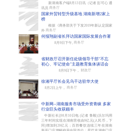
新湖南客户端8月13日讯（记者 彭可心 通
商务厅
讯员
国家外贸转型升级基地 湖南新增2家上
榜
根据《商务部关于下发2019年新认定国家
商务厅
外
何报翔副省长拜访国家国际发展合作署
商务厅
8月9日下午,
省财政厅召开新任处级领导干部“不忘
初心、牢记使命”主题教育集体谈话会
财政厅
8月9日下午，
徐湘平厅长会见乌干达驻华大使
商务厅
8月2日上午，
中新网--湖南服务市场受外资青睐 多家
行业巨头收获颇丰
中新社长沙8月10日电 (记者 鲁毅)沃尔玛用
三年时间实现在湖南营收由9亿元(人民币，下
同)增加到20亿元；百胜餐饮连续三年在湖南
新开门店增幅稳居中国首位；星巴克湖南门店