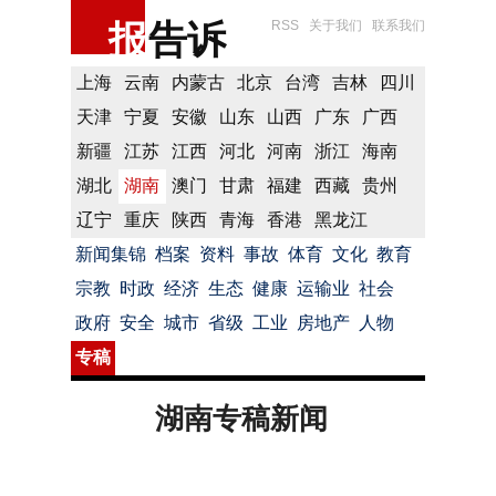
报
告诉
RSS
关于我们
联系我们
上海
云南
内蒙古
北京
台湾
吉林
四川
天津
宁夏
安徽
山东
山西
广东
广西
新疆
江苏
江西
河北
河南
浙江
海南
湖北
湖南
澳门
甘肃
福建
西藏
贵州
辽宁
重庆
陕西
青海
香港
黑龙江
新闻集锦
档案
资料
事故
体育
文化
教育
宗教
时政
经济
生态
健康
运输业
社会
政府
安全
城市
省级
工业
房地产
人物
专稿
湖南专稿新闻