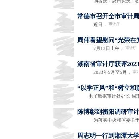
编者按：夏日炎炎，骄
常德市召开全市审计
审计厅
近日，
周伟看望慰问“光荣在党
审计厅
7月13日上午，
湖南省审计厅获评20
审
2023年5月至6月，
“以学正风”和“树立
电子数据审计处处长 
陈博彰到衡阳调研审
为落实中央和省委关于
周志明一行到湘潭大