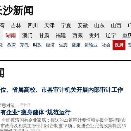
长沙
新闻
湾
吉林
四川
天津
宁夏
安徽
山东
山西
湖南
澳门
甘肃
福建
西藏
贵州
辽宁
重
化
教育
宗教
时政
经济
生态
健康
运输业
社会
政府
闻
单位、省属高校、市县审计机关开展内部审计工作
审计厅
对策 --
有企业“瘦身健体”规范运行
面摸清国有企业家底；报送的23篇审计要情和专报全部得到市
市政府及相关主管部门出台制度18项，促进企业完善政策制度33
审计厅