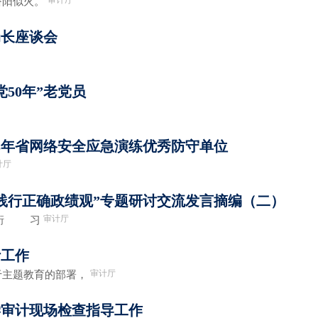
审计厅
阳似火。
局长座谈会
50年”老党员
23年省网络安全应急演练优秀防守单位
计厅
和践行正确政绩观”专题研讨交流发言摘编（二）
审计厅
周珩 习
计工作
审计厅
主题教育的部署，
学审计现场检查指导工作