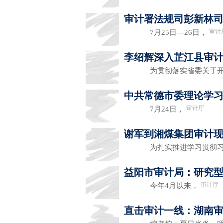
审计署法规司彭新林
审计
7月25日—26日，
李绍辉深入芷江县审
为贯彻落实省委关于开
中共常德市委理论学
审计厅
7月24日，
谢军到湘煤集团审计
为扎实推进学习贯彻习
益阳市审计局：研究
审计厅
今年4月以来，
直击审计一线：湖南