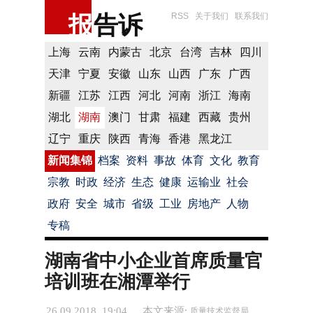
报
告诉
RSS
关于我们
联系我们
上海
云南
内蒙古
北京
台湾
吉林
四川
天津
宁夏
安徽
山东
山西
广东
广西
新疆
江苏
江西
河北
河南
浙江
海南
湖北
湖南
澳门
甘肃
福建
西藏
贵州
辽宁
重庆
陕西
青海
香港
黑龙江
新闻集锦
档案
资料
事故
体育
文化
教育
宗教
时政
经济
生态
健康
运输业
社会
政府
安全
城市
省级
工业
房地产
人物
专稿
湖南省中小企业首席质量官
培训班在湘潭举行
26.09.2018 19:04
本文来源:
质量技术监督局