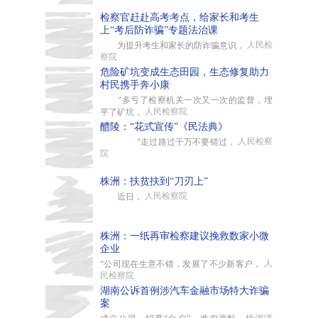
检察官赶赴高考考点，给家长和考生
上“考后防诈骗”专题法治课
人民检
为提升考生和家长的防诈骗意识，
察院
危险矿坑变成生态田园，生态修复助力
村民携手奔小康
“多亏了检察机关一次又一次的监督，埋
人民检察院
平了矿坑，
醴陵：“花式宣传”《民法典》
人民检察
“走过路过千万不要错过，
院
株洲：扶贫扶到“刀刃上”
人民检察院
近日，
株洲：一纸再审检察建议挽救数家小微
企业
人
“公司现在生意不错，发展了不少新客户，
民检察院
湖南公诉首例涉汽车金融市场特大诈骗
案