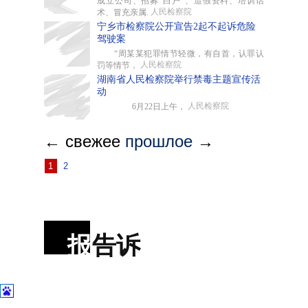
成立公司、招募“白户”、造假资料、培训话
人民检察院
术、冒充亲属.
宁乡市检察院公开宣告2起不起诉危险
驾驶案
“周某某犯罪情节轻微，有自首，认罪认
人民检察院
罚等情节，
湖南省人民检察院举行禁毒主题宣传活
动
人民检察院
6月22日上午，
← свежее
прошлое
→
1
2
报
告诉