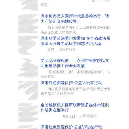
人民检
他，
察院
湖南检察官入围新时代最美检察官，请
为守望正义的她投票！
为大力宣传党的十九大以来检察工作和队
人民检察院
伍建设新成
湖南省委政法委印发通知 在全省政法系
统深入开展向彭庆文同志学习活动
人民检察院
近日，
文明花开耀检徽——永州市检察院以文
明创建助推工作全面发展
人
“挥毫当得江山助，不到潇湘岂有诗”。
民检察院
潇湘红色资源保护 公益诉讼在行动
为认真贯彻落实习近平总书记关于烈士褒
人民检察院
扬工作和“
全省检察机关庭审观摩暨多媒体示证制
作培训在郴举行
人民检察院
8月12日，
潇湘红色资源保护 公益诉讼在行动