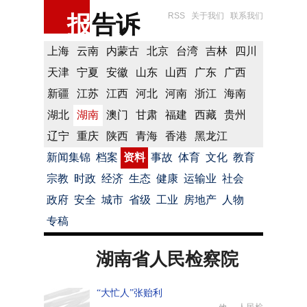
报
告诉
RSS
关于我们
联系我们
上海
云南
内蒙古
北京
台湾
吉林
四川
天津
宁夏
安徽
山东
山西
广东
广西
新疆
江苏
江西
河北
河南
浙江
海南
湖北
湖南
澳门
甘肃
福建
西藏
贵州
辽宁
重庆
陕西
青海
香港
黑龙江
新闻集锦
档案
资料
事故
体育
文化
教育
宗教
时政
经济
生态
健康
运输业
社会
政府
安全
城市
省级
工业
房地产
人物
专稿
湖南省人民检察院
“大忙人”张贻利