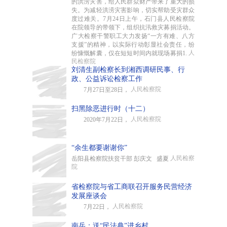
的洪涝灾害，给人民群众财产带来了重大的损
失。为减轻洪涝灾害影响，切实帮助受灾群众
度过难关。7月24日上午，石门县人民检察院
在院领导的带领下，组织抗汛救灾募捐活动。
广大检察干警职工大力发扬“一方有难、八方
支援”的精神，以实际行动彰显社会责任，纷
人
纷慷慨解囊，仅在短短时间内就现场募捐1.
民检察院
刘清生副检察长到湘西调研民事、行
政、公益诉讼检察工作
人民检察院
7月27日至28日，
扫黑除恶进行时（十二）
人民检察院
2020年7月22日，
“余生都要谢谢你”
人民检察
岳阳县检察院扶贫干部 彭庆文 盛夏
院
省检察院与省工商联召开服务民营经济
发展座谈会
人民检察院
7月22日，
南岳：送“民法典”进乡村