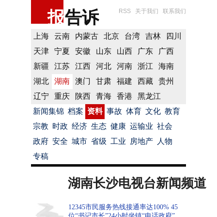
报
告诉
RSS
关于我们
联系我们
上海
云南
内蒙古
北京
台湾
吉林
四川
天津
宁夏
安徽
山东
山西
广东
广西
新疆
江苏
江西
河北
河南
浙江
海南
湖北
湖南
澳门
甘肃
福建
西藏
贵州
辽宁
重庆
陕西
青海
香港
黑龙江
新闻集锦
档案
资料
事故
体育
文化
教育
宗教
时政
经济
生态
健康
运输业
社会
政府
安全
城市
省级
工业
房地产
人物
专稿
湖南长沙电视台新闻频道
12345市民服务热线接通率达100% 45
位“书记市长”24小时坐镇“电话政府”