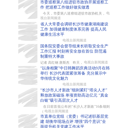
市委巡察第八组进驻市政协开展巡察工
作 把巡察工作做好做实做透
电
今天，市委第八巡察组进驻市政协机关，
视台新闻频道
省人大常委会调研长沙市健康湖南建设
工作 加强健康制度体系完善 提高人民
健康生活水平
电视台新闻频道
国务院安委会督导组来长听取安全生产
工作汇报 时刻将安全放在首位 防范遏
制重特大事故
电视台新闻频道
记者 高红钢 唐斯杰 昨天，
“以身相聚”中日韩舞蹈庆典活动9月在韩
举行 长沙代表团紧张筹备 充分展示中
华传统文化魅力
电视台新闻频道
“长沙市人才新政”细则紧盯“塔尖人才”
释放政策磁场 单项资助高达亿元 “真金
白银”吸引高层次人才
在日前首批公布的“长沙人才新政”16条细则
电视台新闻频道
（
市直单位党组（党委）书记述职基层党
建 胡衡华现场点评 增强“四个意识”全
面提升机关党建工作水平