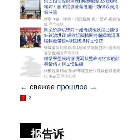
鎺ュ姏璧涳紒涓浗(婀栧崡)鍖荤枟闃熸
帹鍔ㄤ腑濉炲弸濂藉尰闄㈠効绉戜簨涓
氬彂灞
鍗庡０鍦ㄧ嚎鍏ㄥ獟浣撹鑰 鍛ㄩ槼涔 褰撳湴
湖南在线
鏃
閾朵紒鎼烘墜鍔╁姏瀹炴柦鈥滃己鐪佷
細鈥濇垬鐣 鎷涘晢閾惰闀挎矙鍒嗚涓庨
暱鎶曟帶鑲¤揪鎴愭垬鐣ュ悎浣
锛堟嫑琛岄暱娌欏垎琛屼笌闀挎姇鎺ц偂绛剧
湖南在线
害鐜板満銆
鐪佸叕璺簨鍔′腑蹇冩巰璧峰涔犲厷鐨勪
簩鍗佸ぇ鎶ュ憡鐑疆
鍏氱殑浜屽崄澶у紑骞曚互鏉ワ紝鐪佸叕璺簨
湖南在线
鍔′腑蹇冨
← свежее
прошлое
→
1
2
报
告诉