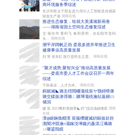
商环境服务季综述
长沙市联企干部走进力得尔人工智能及传感器
湖南在线
研发生产基
推进生态修复，绘就大美潇湘新画卷
——湖南省国土空间生态修复综述
文/崔向华 黄利飞 春和景明，在岳阳华龙码
湖南在线
头，
潮平岸阔帆正劲 娄底多措并举推进卫生
健康事业高质量发展
湖南在线
刘 芾 张东红 医疗是民生之需。
“聚才成势,聚智兴业”推动高质量发展
——娄底市委人才工作会议召开一周年
综述
湖南在线
千秋基业，人才为本。
鎶娾滅◣璐圭殕閲嶁濈殑宸ヤ綔鐞嗗康
璐交鍒扳滄彁璐ㄥ鏁堚濈殑瀹炶返鎺㈢
储涓
湖南
鑳 宸 2023骞村叏鍥界◣鍔″伐浣滀細璁寚
在线
澶ф睙娴佹棩澶 宸撮櫟鑳滅姸鏂扳斺斿
渤闃冲競瀹¤灞鎵涚墷鑱岃矗淇冮珮璐
ㄩ噺鍙戝睍