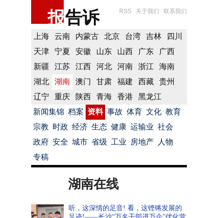
报
告诉
RSS
关于我们
联系我们
上海
云南
内蒙古
北京
台湾
吉林
四川
天津
宁夏
安徽
山东
山西
广东
广西
新疆
江苏
江西
河北
河南
浙江
海南
湖北
湖南
澳门
甘肃
福建
西藏
贵州
辽宁
重庆
陕西
青海
香港
黑龙江
新闻集锦
档案
资料
事故
体育
文化
教育
宗教
时政
经济
生态
健康
运输业
社会
政府
安全
城市
省级
工业
房地产
人物
专稿
湖南在线
听，这深情的足音! 看，这铿锵发展的
足迹!——长沙“万名干部进万企”优化营