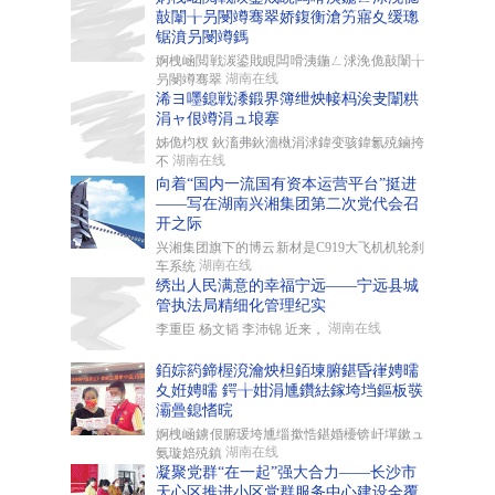
敼闈╁叧閿竴骞翠娇鍑衡滄竻寤夊缓璁
锯濆叧閿竴鎷
婀栧崡閲戦湠鍙戝睍闆嗗洟鍦ㄥ浗浼佹敼闈╁
湖南在线
叧閿竴骞翠
浠ヨ嚜鎴戦潻鍛界簿绁炴帹杩涘叏闈粠
涓ャ佷竴涓ュ埌搴
姊佹枃杈 鈥滀弗鈥濇槸涓浗鍏变骇鍏氱殑鏀挎
湖南在线
不
向着“国内一流国有资本运营平台”挺进
——写在湖南兴湘集团第二次党代会召
开之际
兴湘集团旗下的博云新材是C919大飞机机轮刹
湖南在线
车系统
绣出人民满意的幸福宁远——宁远县城
管执法局精细化管理纪实
湖南在线
李重臣 杨文韬 李沛锦 近来，
銆婃箹鍗楃渷瀹炴柦銆堜腑鍖昏嵂娉曘
夊姙娉曘 鍔╁姏涓尰鑽紶鎵垮垱鏂板彂
灞曡鎴愭晥
婀栧崡鐪佷腑瑗垮尰缁撳悎鍖婚櫌锛屽墠鏉ュ
湖南在线
氨璇婄殑鎮
凝聚党群“在一起”强大合力——长沙市
天心区推进小区党群服务中心建设全覆