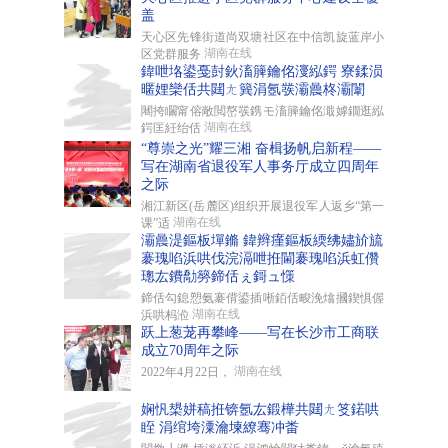
盖
天心区先锋街道尚双塘社区在中信凯旋蓝岸小
湖南在线
区党群服务
鍏呭垎鍙戞尌鈥滀簲鑰佲濅紭鍔 寮鍒涢
暱娌欒佸共閮ㄤ簨涓氬彂灞曟柊灞闈
闀挎矙甯傛敞閲嶅彂鎸モ滀簲鑰佲濈嫭鐗逛紭
湖南在线
鍔匡紝绐佸
“尊崇之光”耀三湘 奋楫扬帆启新程——
写在湖南省退役军人事务厅成立四周年
之际
湘江新区(岳麓区)组织开展退役军人返乡“第一
湖南在线
课”适
灞曟湜鏂板墠鏅 鍏辫瘽鏂板緛绋嬧斺旈
褰瑰啗浜哄伐浣滆呭拰閫褰瑰啗浜虹儹
璁厷鐨勪簩鍗佸ぇ鎶ュ憡
鍗佸勾鎴愬氨褰偝鍙插唽銆佸畯浼熻摑鍥惧偓
湖南在线
浜哄杩涖
跃上葱茏再攀峰——写在长沙市工商联
成立70周年之际
湖南在线
2022年4月22日，
娴忛槼姘稿拰锛氬厷鍛樺共閮ㄤ笅鍩哄
眰 涓绾垮潥瀹堜繚骞冲畨