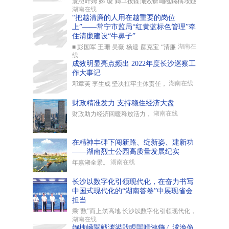
寰愬吀娉 姊 璇 鏄ユ按鍒濈敓锛屾槬鏋楀垵鐩
湖南在线
“把越清廉的人用在越重要的岗位
上”——常宁市监局“红黄蓝标色管理”牵
住清廉建设“牛鼻子”
湖南在
■ 彭国军 王珊 吴薇 杨逵 颜克宝 “清廉
线
成效明显亮点频出 2022年度长沙巡察工
作大事记
湖南在线
邓章芙 李生成 坚决扛牢主体责任，
财政精准发力 支持稳住经济大盘
湖南在线
财政助力经济回暖释放活力，
在精神丰碑下闯新路、绽新姿、建新功
——湖南烈士公园高质量发展纪实
湖南在线
年嘉湖全景。
长沙以数字化引领现代化，在奋力书写
中国式现代化的“湖南答卷”中展现省会
担当
乘“数”而上筑高地 长沙以数字化引领现代化，
湖南在线
婀栧崡閲戦湠鍙戝睍闆嗗洟鍦ㄥ浗浼佹