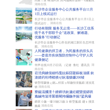
閭撳┃濮 棰滃紑浜 涓鸿惀閫犲畨鍏ㄧǔ瀹氱殑
湖南在线
长沙市企业服务中心公共服务平台11月
1日上线试运行
长沙市企业服务中心公共服务平台11月1日上
湖南在线
线试运行，
行动有期限 服务无止境——长沙工信系
统千名干部联千企“送政策、解难题、
优服务”行动侧记
长沙市企业服务中心所在的湘江新区生态环境
湖南在线
图。
人民健康的捍卫者，为民服务的排头兵
——娄底市疾病预防控制中心守护人民
健康侧记
湖
华声在线10月25日讯 （记者 鲁红 通讯员
南在线
宕涜捣鐪佷細绉戞妧鏂囧寲鏂板湴鏍 鈥
滄婧箹绗竴楂樻ゼ鈥濈獊鐮200绫
锛堥噾鑼傚ぇ鍘︽柦宸ョ幇鍦恒傞氳鍛 渚涘浘
湖南在线
锛
寮鍚滆摑澶╀繚鍗垬鈥濓紝鑺欒搲鍖哄
尯鏀垮簻璋冪爺闀挎矙鍦伴搧7鍙风嚎
鍗庡０鍦ㄧ嚎10鏈21鏃ヨ 锛堥氳鍛 鑳￠摱淇
湖南在线
婏級