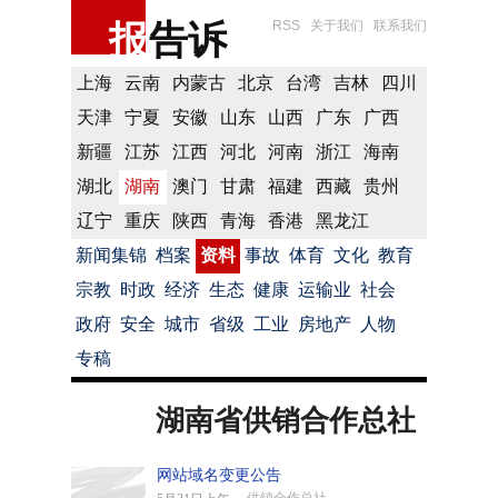
报
告诉
RSS
关于我们
联系我们
上海
云南
内蒙古
北京
台湾
吉林
四川
天津
宁夏
安徽
山东
山西
广东
广西
新疆
江苏
江西
河北
河南
浙江
海南
湖北
湖南
澳门
甘肃
福建
西藏
贵州
辽宁
重庆
陕西
青海
香港
黑龙江
新闻集锦
档案
资料
事故
体育
文化
教育
宗教
时政
经济
生态
健康
运输业
社会
政府
安全
城市
省级
工业
房地产
人物
专稿
湖南省供销合作总社
网站域名变更公告