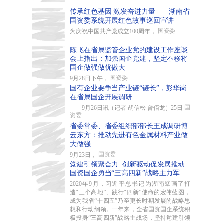
传承红色基因 激发奋进力量——湖南省
国资委系统开展红色故事巡回宣讲
国资委
为庆祝中国共产党成立100周年，
陈飞在省属监管企业党的建设工作座谈
会上指出：加强国企党建，坚定不移将
国企做强做优做大
国资委
9月28日下午，
国有企业要争当产业链“链长”，彭华岗
在省属国企开展调研
国
9月26日讯（记者 胡信松 曾佰龙）25日
资委
省委常委、省委组织部部长王成调研博
云东方：推动先进有色金属材料产业做
大做强
国资委
9月23日，
党建引领聚合力 创新驱动促发展推动
国资国企勇当“三高四新”战略主力军
2020年9月，习近平总书记为湖南擘画了打
造“三个高地”、践行“四新”使命的宏伟蓝图，
成为我省“十四五”乃至更长时期发展的战略思
想和行动纲领。一年来，全省国资国企系统积
极投身“三高四新”战略主战场，坚持党建引领