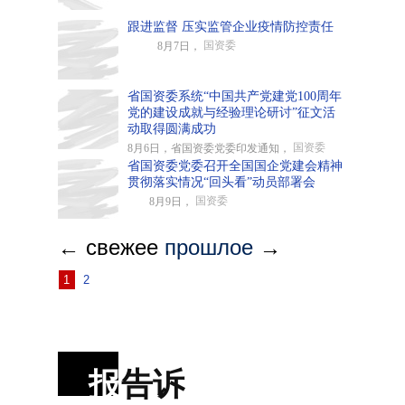
跟进监督 压实监管企业疫情防控责任
国资委
8月7日，
省国资委系统“中国共产党建党100周年
党的建设成就与经验理论研讨”征文活
动取得圆满成功
国资委
8月6日，省国资委党委印发通知，
省国资委党委召开全国国企党建会精神
贯彻落实情况“回头看”动员部署会
国资委
8月9日，
← свежее
прошлое
→
1
2
报
告诉