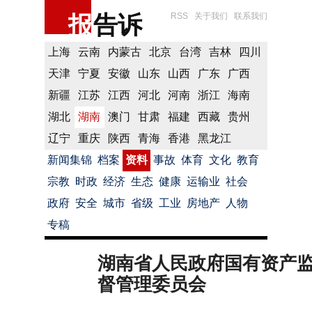
报
告诉
RSS
关于我们
联系我们
上海
云南
内蒙古
北京
台湾
吉林
四川
天津
宁夏
安徽
山东
山西
广东
广西
新疆
江苏
江西
河北
河南
浙江
海南
湖北
湖南
澳门
甘肃
福建
西藏
贵州
辽宁
重庆
陕西
青海
香港
黑龙江
新闻集锦
档案
资料
事故
体育
文化
教育
宗教
时政
经济
生态
健康
运输业
社会
政府
安全
城市
省级
工业
房地产
人物
专稿
湖南省人民政府国有资产
督管理委员会