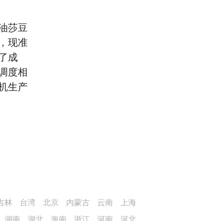
油莎豆
，现准
了成
调度相
机生产
吉林
台湾
北京
内蒙古
云南
上海
湖南
湖北
海南
浙江
河南
河北