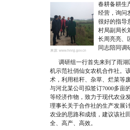
春耕备耕生
经营，询问
很好的指导
村局副局长
长周亮亮、
同志陪同调
来源:
www.hnnjj.gov.cn
调研组一行首先来到了雨湖区
机示范社俏仙女农机合作社。该
术，利用秸秆、杂草、烂菜等
与河北某公司拟签订7000多
等经济作物，致力于现代农业
理事长关于合作社的生产发展
农业的思路和成绩，建议该社
全、高产、高效。