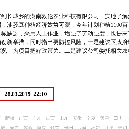
长城乡的湖南敦伦农业科技有限公司，实地了解
，油莎豆种植经济效益可观，今年计划种植1100亩
机械缺乏，采用人工作业，增强了劳动强度，也提高
的创新举措，同时指出要防控风险，一是建议区政府
情况，为项目把好政策关。二是建议公司委托相关农
。
28.03.2019 22:10
苏
新疆
广西
广东
山西
山东
安徽
宁夏
天津
四川
香港
青海
陕西
重庆
辽宁
贵州
西藏
福建
甘肃
澳门