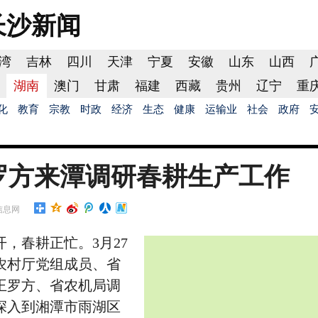
长沙
新闻
湾
吉林
四川
天津
宁夏
安徽
山东
山西
湖南
澳门
甘肃
福建
西藏
贵州
辽宁
重
化
教育
宗教
时政
经济
生态
健康
运输业
社会
政府
罗方来潭调研春耕生产工作
信息网
春耕正忙。3月27
农村厅党组成员、省
王罗方、省农机局调
深入到湘潭市雨湖区