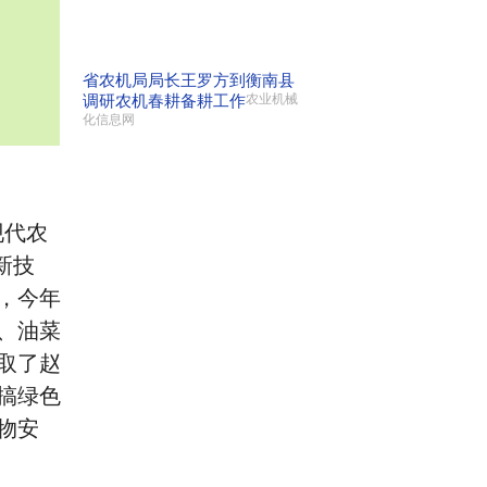
省农机局局长王罗方到衡南县
调研农机春耕备耕工作
农业机械
化信息网
现代农
新技
，今年
、油菜
取了赵
搞绿色
物安