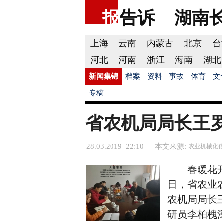
报
告诉
湖南
上海
云南
内蒙古
北京
台
河北
河南
浙江
海南
湖北
新闻集锦
档案
资料
事故
体育
文
专稿
省农机局局长王
28.03.2019 22:10
本文来源:
农业机械化
春暖花开，
日，省农业
农机局局长
研员李柏槐