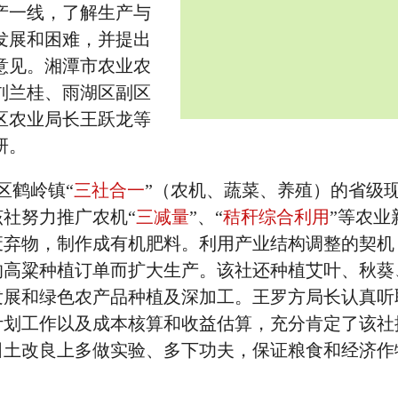
产一线，了解生产与
发展和困难，并提出
意见。湘潭市农业农
刘兰桂、雨湖区副区
区农业局长王跃龙等
研。
鹤岭镇“
三社合一
”（农机、蔬菜、养殖）的省级
社努力推广农机“
三减量
”、“
秸秆综合利用
”等农业
废弃物，制作成有机肥料。利用产业结构调整的契机
亩的高粱种植订单而扩大生产。该社还种植艾叶、秋葵
发展和绿色农产品种植及深加工。王罗方局长认真听
计划工作以及成本核算和收益估算，充分肯定了该社
田土改良上多做实验、多下功夫，保证粮食和经济作