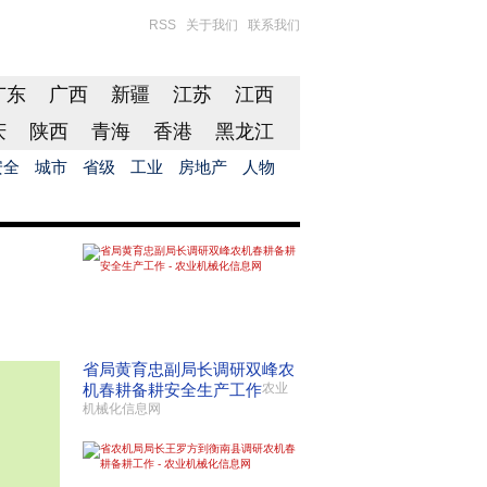
RSS
关于我们
联系我们
广东
广西
新疆
江苏
江西
庆
陕西
青海
香港
黑龙江
安全
城市
省级
工业
房地产
人物
省局黄育忠副局长调研双峰农
机春耕备耕安全生产工作
农业
机械化信息网