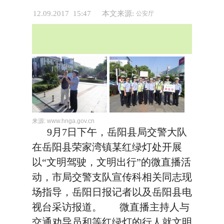
12.09.2017 15:47
本文来源:
公安厅
来源:
www.hnga.gov.cn
9月7日下午，岳阳县局交警大队
在岳阳县荣家湾镇某红绿灯处开展
以“文明驾驶，文明出行”的微直播活
动，市局交警支队宣传科相关同志现
场指导，岳阳日报记者以及岳阳县电
视台采访报道。 微直播主持人与
交通劝导员和等红绿灯的行人就文明