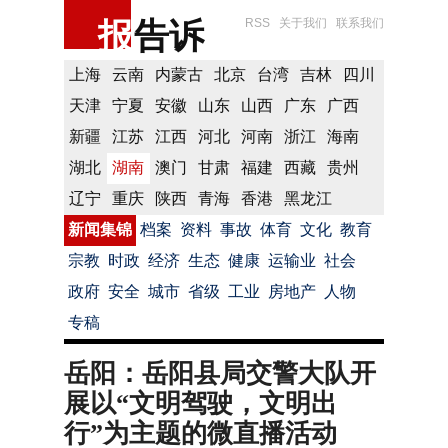
报
告诉
RSS
关于我们
联系我们
上海
云南
内蒙古
北京
台湾
吉林
四川
天津
宁夏
安徽
山东
山西
广东
广西
新疆
江苏
江西
河北
河南
浙江
海南
湖北
湖南
澳门
甘肃
福建
西藏
贵州
辽宁
重庆
陕西
青海
香港
黑龙江
新闻集锦
档案
资料
事故
体育
文化
教育
宗教
时政
经济
生态
健康
运输业
社会
政府
安全
城市
省级
工业
房地产
人物
专稿
岳阳：岳阳县局交警大队开
展以“文明驾驶，文明出
行”为主题的微直播活动