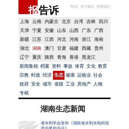
报
告诉
RSS
关于我们
联系我们
上海
云南
内蒙古
北京
台湾
吉林
四川
天津
宁夏
安徽
山东
山西
广东
广西
新疆
江苏
江西
河北
河南
浙江
海南
湖北
湖南
澳门
甘肃
福建
西藏
贵州
辽宁
重庆
陕西
青海
香港
黑龙江
新闻集锦
档案
资料
事故
体育
文化
教育
宗教
时政
经济
生态
健康
运输业
社会
政府
安全
城市
省级
工业
房地产
人物
专稿
湖南生态新闻
省水利学会发布《湖南省水利水电科技
进步奖励办法》